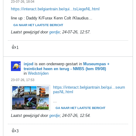
23-07-26, 18:04
https://interact.belgiantrain.be/qui...tsLiegeNL.html
line up : Daddy K/Furax Kenn Colt /Klaudius...
GA NAAR HET LAATSTE BERICHT
Laatst gewijzigd door
gerdje
;
24-07-26, 12:57
.
👍
1
injod
is een onderwerp gestart in
Museumpas +
treinticket heen en terug - NMBS (tem 09/08)
in
Wedstrijden
23-07-26, 17:53
https://interact.belgiantrain.be/qui...seum
pasNL.html
...
GA NAAR HET LAATSTE BERICHT
Laatst gewijzigd door
gerdje
;
24-07-26, 12:54
.
👍
3