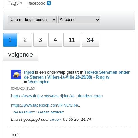
Tags
facebook
1
2
3
4
11
34
volgende
injod
is een onderwerp gestart in
Tickets Stemmen onder
de Sterren ( Villers-la-Ville 28-29/08) - Ring tv
in
Wedstrijden
03-08-26, 13:53
https://www.ringtv.be/wedstrijden/wi...der-de-sterren
https://www.facebook.com/RINGtv.be
...
GA NAAR HET LAATSTE BERICHT
Laatst gewijzigd door
zircon
;
03-08-26, 14:24
.
👍
1