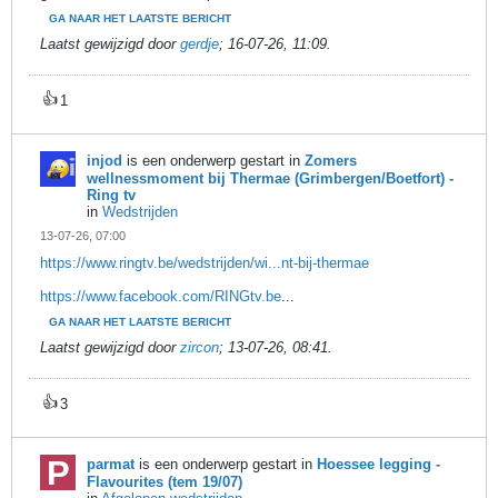
GA NAAR HET LAATSTE BERICHT
Laatst gewijzigd door
gerdje
;
16-07-26, 11:09
.
👍
1
injod
is een onderwerp gestart in
Zomers
wellnessmoment bij Thermae (Grimbergen/Boetfort) -
Ring tv
in
Wedstrijden
13-07-26, 07:00
https://www.ringtv.be/wedstrijden/wi...nt-bij-thermae
https://www.facebook.com/RINGtv.be
...
GA NAAR HET LAATSTE BERICHT
Laatst gewijzigd door
zircon
;
13-07-26, 08:41
.
👍
3
parmat
is een onderwerp gestart in
Hoessee legging -
Flavourites (tem 19/07)