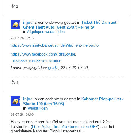
👍
1
injod
is een onderwerp gestart in
Ticket Thé Dansant /
Ghent Theft Auto (Gent 26/07) - Ring tv
in
Afgelopen wedstrijden
22-07-26, 07:15
https://www.ringtv.be/wedstrijden/da...ent-theft-auto
https://www.facebook.com/RINGtv.be
...
GA NAAR HET LAATSTE BERICHT
Laatst gewijzigd door
gerdje
;
22-07-26, 07:20
.
👍
1
injod
is een onderwerp gestart in
Kabouter Plop-pakket -
Studio 100 (tem 16/08)
in
Wedstrijden
16-07-26, 09:09
Hoe ziet de verloren knuffel van het mensenkind eruit? ?✨
Luister hier (
https://plop.ffm.to/luisterverhalen.OFP
) naar het
gloednieuwe Kabouter Plop-luisterverhaal...