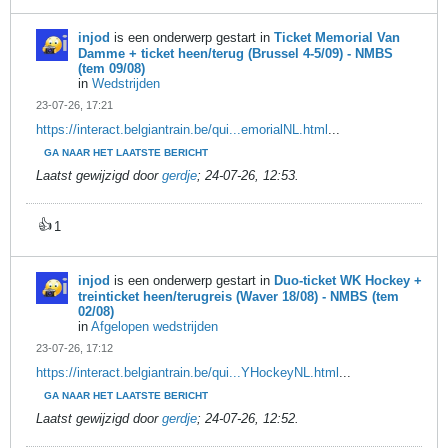
injod
is een onderwerp gestart in
Ticket Memorial Van
Damme + ticket heen/terug (Brussel 4-5/09) - NMBS
(tem 09/08)
in
Wedstrijden
23-07-26, 17:21
https://interact.belgiantrain.be/qui...emorialNL.html
...
GA NAAR HET LAATSTE BERICHT
Laatst gewijzigd door
gerdje
;
24-07-26, 12:53
.
👍
1
injod
is een onderwerp gestart in
Duo-ticket WK Hockey +
treinticket heen/terugreis (Waver 18/08) - NMBS (tem
02/08)
in
Afgelopen wedstrijden
23-07-26, 17:12
https://interact.belgiantrain.be/qui...YHockeyNL.html
...
GA NAAR HET LAATSTE BERICHT
Laatst gewijzigd door
gerdje
;
24-07-26, 12:52
.