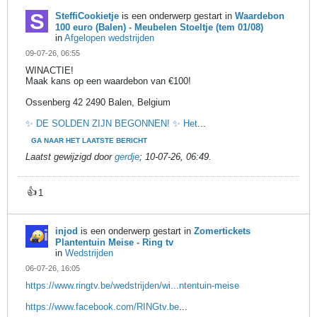
SteffiCookietje
is een onderwerp gestart in
Waardebon
100 euro (Balen) - Meubelen Stoeltje (tem 01/08)
in
Afgelopen wedstrijden
09-07-26, 06:55
WINACTIE!
Maak kans op een waardebon van €100!
Ossenberg 42 2490 Balen, Belgium
✨ DE SOLDEN ZIJN BEGONNEN! ✨ Het
...
GA NAAR HET LAATSTE BERICHT
Laatst gewijzigd door
gerdje
;
10-07-26, 06:49
.
👍
1
injod
is een onderwerp gestart in
Zomertickets
Plantentuin Meise - Ring tv
in
Wedstrijden
06-07-26, 16:05
https://www.ringtv.be/wedstrijden/wi...ntentuin-meise
https://www.facebook.com/RINGtv.be
...