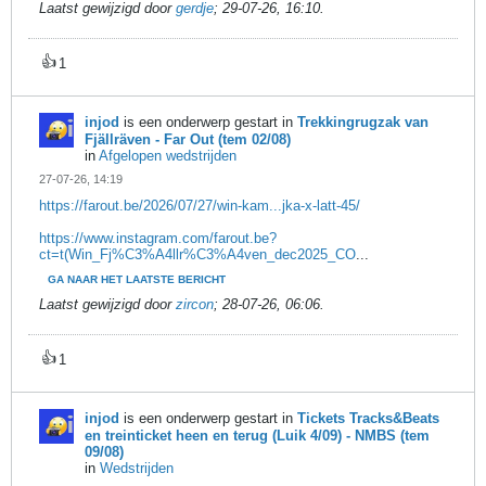
Laatst gewijzigd door
gerdje
;
29-07-26, 16:10
.
👍
1
injod
is een onderwerp gestart in
Trekkingrugzak van
Fjällräven - Far Out (tem 02/08)
in
Afgelopen wedstrijden
27-07-26, 14:19
https://farout.be/2026/07/27/win-kam...jka-x-latt-45/
https://www.instagram.com/farout.be?
ct=t(Win_Fj%C3%A4llr%C3%A4ven_dec2025_CO
...
GA NAAR HET LAATSTE BERICHT
Laatst gewijzigd door
zircon
;
28-07-26, 06:06
.
👍
1
injod
is een onderwerp gestart in
Tickets Tracks&Beats
en treinticket heen en terug (Luik 4/09) - NMBS (tem
09/08)
in
Wedstrijden