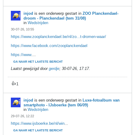
injod
is een onderwerp gestart in
ZOO Planckendael-
droom - Planckendael (tem 31/08)
in
Wedstrijden
30-07-26, 10:55
https://www.zooplanckendael.be/nl/zo...t-dromen-waar/
https://www.facebook.com/zooplanckendael
https://www.
...
GA NAAR HET LAATSTE BERICHT
Laatst gewijzigd door
gerdje
;
30-07-26, 17:17
.
👍
1
injod
is een onderwerp gestart in
Luxe-fotoalbum van
smartphoto - IJsboerke (tem 06/09)
in
Wedstrijden
29-07-26, 12:22
https://www.ijsboerke.be/nl/win
...
GA NAAR HET LAATSTE BERICHT