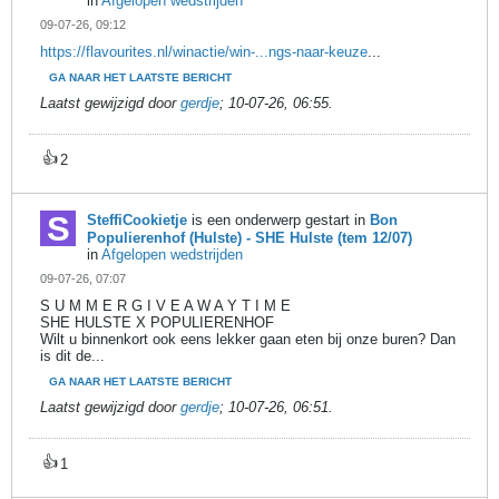
in
Afgelopen wedstrijden
09-07-26, 09:12
https://flavourites.nl/winactie/win-...ngs-naar-keuze
...
GA NAAR HET LAATSTE BERICHT
Laatst gewijzigd door
gerdje
;
10-07-26, 06:55
.
👍
2
SteffiCookietje
is een onderwerp gestart in
Bon
Populierenhof (Hulste) - SHE Hulste (tem 12/07)
in
Afgelopen wedstrijden
09-07-26, 07:07
S U M M E R G I V E A W A Y T I M E
SHE HULSTE X POPULIERENHOF
Wilt u binnenkort ook eens lekker gaan eten bij onze buren? Dan
is dit de...
GA NAAR HET LAATSTE BERICHT
Laatst gewijzigd door
gerdje
;
10-07-26, 06:51
.
👍
1