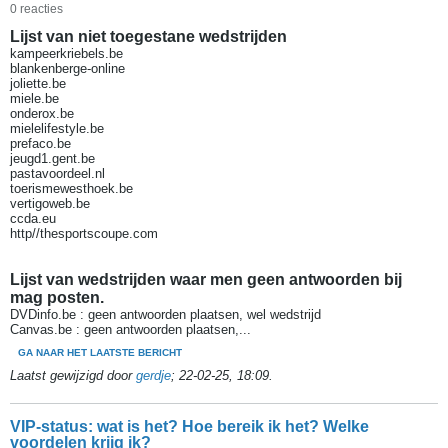
0 reacties
Lijst van niet toegestane wedstrijden
kampeerkriebels.be
blankenberge-online
joliette.be
miele.be
onderox.be
mielelifestyle.be
prefaco.be
jeugd1.gent.be
pastavoordeel.nl
toerismewesthoek.be
vertigoweb.be
ccda.eu
http//thesportscoupe.com
Lijst van wedstrijden waar men geen antwoorden bij
mag posten.
DVDinfo.be : geen antwoorden plaatsen, wel wedstrijd
Canvas.be : geen antwoorden plaatsen,...
GA NAAR HET LAATSTE BERICHT
Laatst gewijzigd door
gerdje
;
22-02-25, 18:09
.
VIP-status: wat is het? Hoe bereik ik het? Welke
voordelen krijg ik?