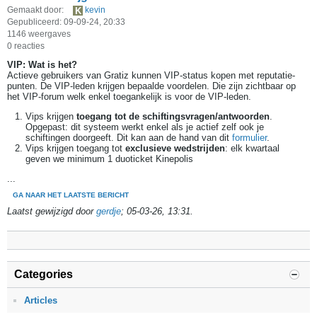
Gemaakt door:
kevin
Gepubliceerd: 09-09-24, 20:33
1146 weergaves
0 reacties
VIP: Wat is het?
Actieve gebruikers van Gratiz kunnen VIP-status kopen met reputatie-
punten. De VIP-leden krijgen bepaalde voordelen. Die zijn zichtbaar op
het VIP-forum welk enkel toegankelijk is voor de VIP-leden.
Vips krijgen
toegang tot de schiftingsvragen/antwoorden
.
Opgepast: dit systeem werkt enkel als je actief zelf ook je
schiftingen doorgeeft. Dit kan aan de hand van dit
formulier
.
Vips krijgen toegang tot
exclusieve wedstrijden
: elk kwartaal
geven we minimum 1 duoticket Kinepolis
...
GA NAAR HET LAATSTE BERICHT
Laatst gewijzigd door
gerdje
;
05-03-26, 13:31
.
Categories
Articles