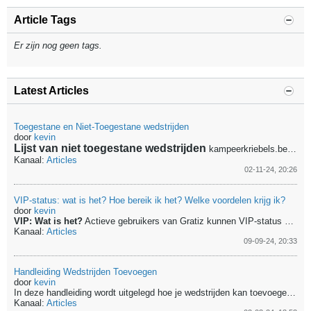
Article Tags
Er zijn nog geen tags.
Latest Articles
Toegestane en Niet-Toegestane wedstrijden
door
kevin
Lijst van niet toegestane wedstrijden
kampeerkriebels.be
blank
Kanaal:
Articles
02-11-24, 20:26
VIP-status: wat is het? Hoe bereik ik het? Welke voordelen krijg ik?
door
kevin
VIP: Wat is het?
Actieve gebruikers van Gratiz kunnen VIP-status kopen met reputatie-punten. De VIP-leden krijgen bepaalde voordelen. Die zijn zichtbaar op het VIP-forum welk enkel toegankelijk is voor de VIP-leden.
Kanaal:
Articles
09-09-24, 20:33
Handleiding Wedstrijden Toevoegen
door
kevin
In deze handleiding wordt uitgelegd hoe je wedstrijden kan toevoegen. Volg deze stap voor stap. Indien je wedstrijden correct toevoegt kan je reputatiepunten verdienen waarmee je later VIP-toegang kan krijgen.
Kanaal:
Articles