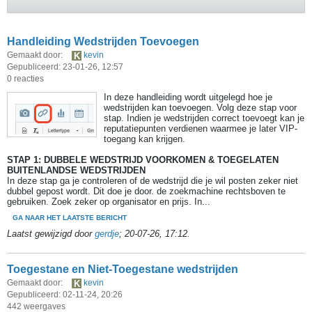
Handleiding Wedstrijden Toevoegen
Gemaakt door:
kevin
Gepubliceerd: 23-01-26, 12:57
0 reacties
In deze handleiding wordt uitgelegd hoe je
wedstrijden kan toevoegen. Volg deze stap voor
stap. Indien je wedstrijden correct toevoegt kan je
reputatiepunten verdienen waarmee je later VIP-
toegang kan krijgen.
STAP 1: DUBBELE WEDSTRIJD VOORKOMEN & TOEGELATEN
BUITENLANDSE WEDSTRIJDEN
In deze stap ga je controleren of de wedstrijd die je wil posten zeker niet
dubbel gepost wordt. Dit doe je door. de zoekmachine rechtsboven te
gebruiken. Zoek zeker op organisator en prijs. In...
GA NAAR HET LAATSTE BERICHT
Laatst gewijzigd door
gerdje
;
20-07-26, 17:12
.
Toegestane en Niet-Toegestane wedstrijden
Gemaakt door:
kevin
Gepubliceerd: 02-11-24, 20:26
442 weergaves