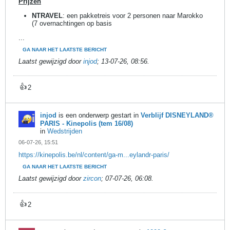
Prijzen
NTRAVEL
: een pakketreis voor 2 personen naar Marokko
(7 overnachtingen op basis
...
GA NAAR HET LAATSTE BERICHT
Laatst gewijzigd door
injod
;
13-07-26, 08:56
.
👍
2
injod
is een onderwerp gestart in
Verblijf DISNEYLAND®
PARIS - Kinepolis (tem 16/08)
in
Wedstrijden
06-07-26, 15:51
https://kinepolis.be/nl/content/ga-m...eylandr-paris/
GA NAAR HET LAATSTE BERICHT
Laatst gewijzigd door
zircon
;
07-07-26, 06:08
.
👍
2