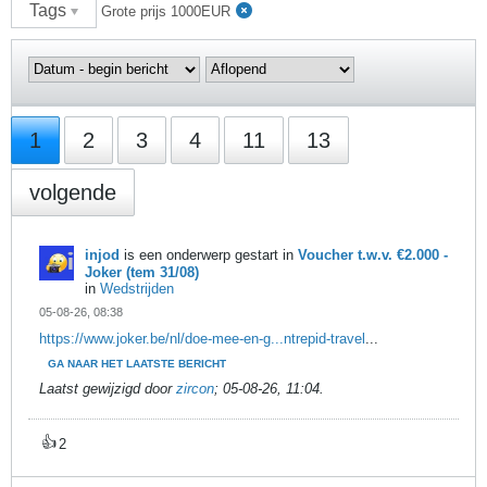
Tags
Grote prijs 1000EUR
1
2
3
4
11
13
volgende
injod
is een onderwerp gestart in
Voucher t.w.v. €2.000 -
Joker (tem 31/08)
in
Wedstrijden
05-08-26, 08:38
https://www.joker.be/nl/doe-mee-en-g...ntrepid-travel
...
GA NAAR HET LAATSTE BERICHT
Laatst gewijzigd door
zircon
;
05-08-26, 11:04
.
👍
2