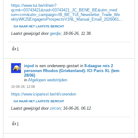
https://www.tui.be/nl/win?
qcmk=03743421&ruid=03743421_JC_BENE_BE&utm_med
ium=crm&utm_campaign=IB_BE_TUI_Newsletter_Trade_We
eklyWK25EngagersProspectsV1NL_Manual_Email_2026061
...
GA NAAR HET LAATSTE BERICHT
Laatst gewijzigd door
gerdje
;
18-06-26, 11:38
.
👍
1
injod
is een onderwerp gestart in
8-daagse reis 2
personen Rhodos (Griekenland)- ICI Paris XL (tem
28/06)
in
Afgelopen wedstrijden
15-06-26, 12:08
https://www.iciparisxl.be/nl/corendon
GA NAAR HET LAATSTE BERICHT
Laatst gewijzigd door
zircon
;
16-06-26, 06:12
.
👍
1