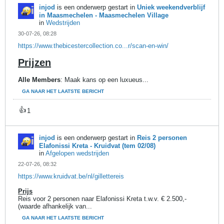
injod
is een onderwerp gestart in
Uniek weekendverblijf
in Maasmechelen - Maasmechelen Village
in
Wedstrijden
30-07-26, 08:28
https://www.thebicestercollection.co...r/scan-en-win/
Prijzen
Alle Members
: Maak kans op een luxueus...
GA NAAR HET LAATSTE BERICHT
👍
1
injod
is een onderwerp gestart in
Reis 2 personen
Elafonissi Kreta - Kruidvat (tem 02/08)
in
Afgelopen wedstrijden
22-07-26, 08:32
https://www.kruidvat.be/nl/gillettereis
Prijs
Reis voor 2 personen naar Elafonissi Kreta t.w.v. € 2.500,-
(waarde afhankelijk van...
GA NAAR HET LAATSTE BERICHT