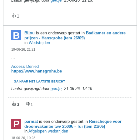
Laatst gewijzigd door
gerdje
;
25-06-26, 21:29
.
👍
1
Bijou
is een onderwerp gestart in
Badkamer en andere
prijzen - Hansgrohe (tem 26/09)
in
Wedstrijden
19-06-26, 21:21
...
Access Denied
https://www.hansgrohe.be
GA NAAR HET LAATSTE BERICHT
Laatst gewijzigd door
gerdje
;
21-06-26, 12:19
.
👍
👎
3
1
parmat
is een onderwerp gestart in
Reischeque voor
droomvakantie twv 2500€ - Tui (tem 21/06)
in
Afgelopen wedstrijden
18-06-26, 10:23