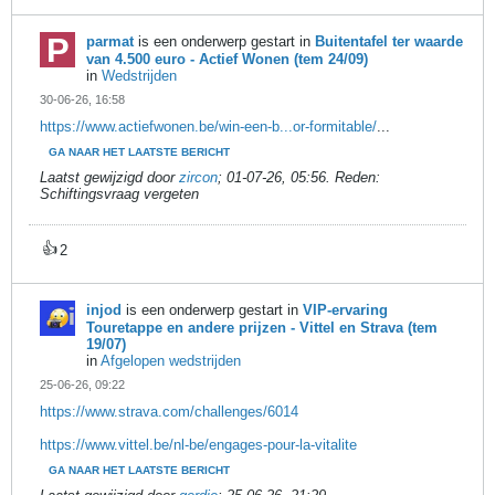
parmat
is een onderwerp gestart in
Buitentafel ter waarde
van 4.500 euro - Actief Wonen (tem 24/09)
in
Wedstrijden
30-06-26, 16:58
https://www.actiefwonen.be/win-een-b...or-formitable/
...
GA NAAR HET LAATSTE BERICHT
Laatst gewijzigd door
zircon
;
01-07-26, 05:56
.
Reden:
Schiftingsvraag vergeten
👍
2
injod
is een onderwerp gestart in
VIP-ervaring
Touretappe en andere prijzen - Vittel en Strava (tem
19/07)
in
Afgelopen wedstrijden
25-06-26, 09:22
https://www.strava.com/challenges/6014
https://www.vittel.be/nl-be/engages-pour-la-vitalite
GA NAAR HET LAATSTE BERICHT