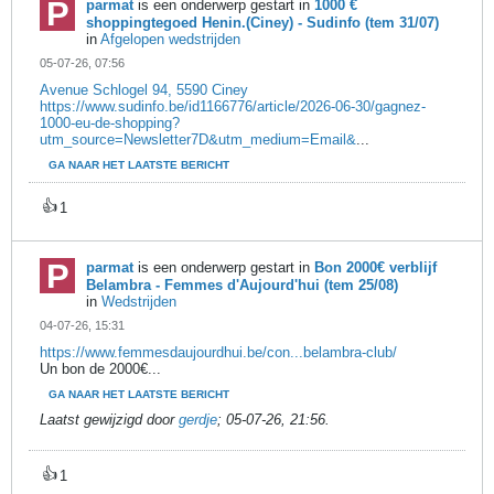
parmat
is een onderwerp gestart in
1000 €
shoppingtegoed Henin.(Ciney) - Sudinfo (tem 31/07)
in
Afgelopen wedstrijden
05-07-26, 07:56
Avenue Schlogel 94, 5590 Ciney
https://www.sudinfo.be/id1166776/article/2026-06-30/gagnez-
1000-eu-de-shopping?
utm_source=Newsletter7D&utm_medium=Email&
...
GA NAAR HET LAATSTE BERICHT
👍
1
parmat
is een onderwerp gestart in
Bon 2000€ verblijf
Belambra - Femmes d'Aujourd'hui (tem 25/08)
in
Wedstrijden
04-07-26, 15:31
https://www.femmesdaujourdhui.be/con...belambra-club/
Un bon de 2000€...
GA NAAR HET LAATSTE BERICHT
Laatst gewijzigd door
gerdje
;
05-07-26, 21:56
.
👍
1