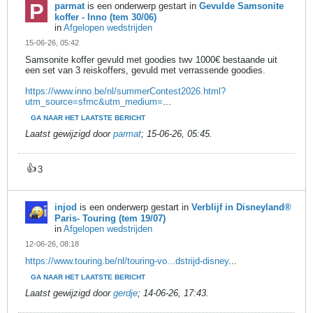
parmat
is een onderwerp gestart in
Gevulde Samsonite
koffer - Inno (tem 30/06)
in
Afgelopen wedstrijden
15-06-26, 05:42
Samsonite koffer gevuld met goodies twv 1000€ bestaande uit
een set van 3 reiskoffers, gevuld met verrassende goodies.
https://www.inno.be/nl/summerContest2026.html?
utm_source=sfmc&utm_medium=
...
GA NAAR HET LAATSTE BERICHT
Laatst gewijzigd door
parmat
;
15-06-26, 05:45
.
👍
3
injod
is een onderwerp gestart in
Verblijf in Disneyland®
Paris- Touring (tem 19/07)
in
Afgelopen wedstrijden
12-06-26, 08:18
https://www.touring.be/nl/touring-vo...dstrijd-disney
...
GA NAAR HET LAATSTE BERICHT
Laatst gewijzigd door
gerdje
;
14-06-26, 17:43
.