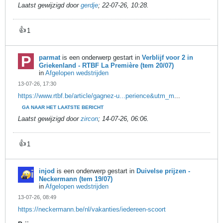
Laatst gewijzigd door
gerdje
;
22-07-26, 10:28
.
👍
1
parmat
is een onderwerp gestart in
Verblijf voor 2 in
Griekenland - RTBF La Première (tem 20/07)
in
Afgelopen wedstrijden
13-07-26, 17:30
https://www.rtbf.be/article/gagnez-u...perience&utm_m
...
GA NAAR HET LAATSTE BERICHT
Laatst gewijzigd door
zircon
;
14-07-26, 06:06
.
👍
1
injod
is een onderwerp gestart in
Duivelse prijzen -
Neckermann (tem 19/07)
in
Afgelopen wedstrijden
13-07-26, 08:49
https://neckermann.be/nl/vakanties/iedereen-scoort