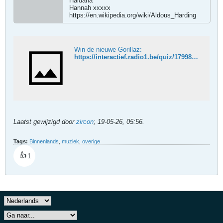
Haldana
Hannah xxxxx
https://en.wikipedia.org/wiki/Aldous_Harding
Win de nieuwe Gorillaz:
https://interactief.radio1.be/quiz/1799894_213/Win-de-nieuwe-Aldous-Harding.html
Laatst gewijzigd door
zircon
;
19-05-26, 05:56
.
Tags:
Binnenlands
,
muziek
,
overige
👍
1