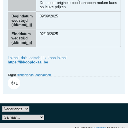
De meest originele boodschappen maken kans
op leuke prijzen
Begindatum
09/09/2025
wedstrijd
(dd/mm/jjjj)
Einddatum
02/10/2025
wedstrijd
(dd/mm/jjjj)
Lokaal, da's logisch | Ik koop lokaal
https://ikkooplokaal.be
Tags:
Binnenlands
,
cadeaubon
👍
1