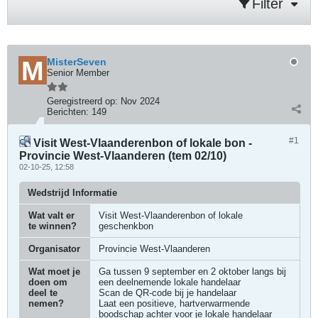
Filter
MisterSeven
Senior Member
Geregistreerd op:
Nov 2024
Berichten:
149
#1
Visit West-Vlaanderenbon of lokale bon -
Provincie West-Vlaanderen (tem 02/10)
02-10-25, 12:58
Wedstrijd Informatie
Wat valt er
Visit West-Vlaanderenbon of lokale
te winnen?
geschenkbon
Organisator
Provincie West-Vlaanderen
Wat moet je
Ga tussen 9 september en 2 oktober langs bij
doen om
een deelnemende lokale handelaar
deel te
Scan de QR-code bij je handelaar
nemen?
Laat een positieve, hartverwarmende
boodschap achter voor je lokale handelaar