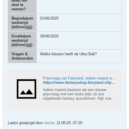
doen om
deel te
nemen?
Begindatum
01/06/2025
wedstrijd
(dd/mm/jjjj)
Einddatum
30/06/2025
wedstrijd
(dd/mm/jjjj)
Vragen &
Welke kleuren heeft de Ultra Ball?
Antwoorden
Prijsvraag van Fairyland, iedere maand weer kans op een fantastische prijs
https://www.fantasyshop-fairyland.nl/prijsvraag
Iedere maand plaatsen wij een nieuwe
prijsvraag met een leuke prijs uit ons
uitgebreide fantasy assortiment. Kijk snel
voor de prijsvraag van Fantasyshop
Fairyland
Laatst gewijzigd door
zircon
;
11-06-25, 07:20
.