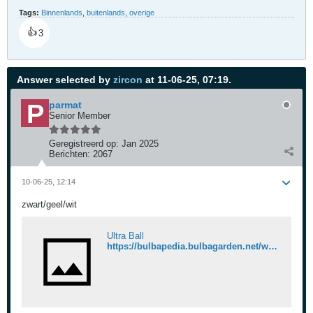
Tags:
Binnenlands
,
buitenlands
,
overige
👍
3
Answer selected by
zircon
at 11-06-25, 07:19.
parmat
Senior Member
Geregistreerd op:
Jan 2025
Berichten:
2067
10-06-25, 12:14
zwart/geel/wit
Ultra Ball
https://bulbapedia.bulbagarden.net/wiki/Ultra_Ball