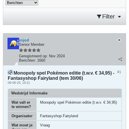
Filter
injod
Senior Member
Geregistreerd op:
Nov 2024
Berichten:
1660
#1
Monopoly spel Pokémon editie (t.w.v. € 34,95) -
Fantasyshop Fairyland (tem 30/06)
09-06-25, 19:21
Wedstrijd Informatie
Wat valt er
Monopoly spel Pokémon editie (t.w.v. € 34,95)
te winnen?
Organisator
Fantasyshop Fairyland
Wat moet je
Vraag