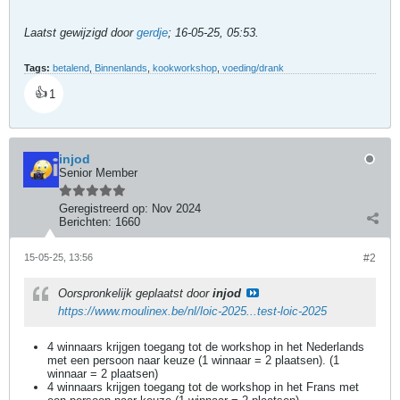
Laatst gewijzigd door
gerdje
;
16-05-25, 05:53
.
Tags:
betalend
,
Binnenlands
,
kookworkshop
,
voeding/drank
👍
1
injod
Senior Member
Geregistreerd op:
Nov 2024
Berichten:
1660
15-05-25, 13:56
#2
Oorspronkelijk geplaatst door
injod
https://www.moulinex.be/nl/loic-2025...test-loic-2025
4 winnaars krijgen toegang tot de workshop in het Nederlands
met een persoon naar keuze (1 winnaar = 2 plaatsen). (1
winnaar = 2 plaatsen)
4 winnaars krijgen toegang tot de workshop in het Frans met