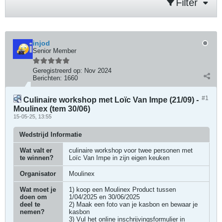
Filter
injod
Senior Member
Geregistreerd op:
Nov 2024
Berichten:
1660
#1
Culinaire workshop met Loïc Van Impe (21/09) -
Moulinex (tem 30/06)
15-05-25, 13:55
Wedstrijd Informatie
Wat valt er
culinaire workshop voor twee personen met
te winnen?
Loïc Van Impe in zijn eigen keuken
Organisator
Moulinex
Wat moet je
1) koop een Moulinex Product tussen
doen om
1/04/2025 en 30/06/2025
deel te
2) Maak een foto van je kasbon en bewaar je
nemen?
kasbon
3) Vul het online inschrijvingsformulier in