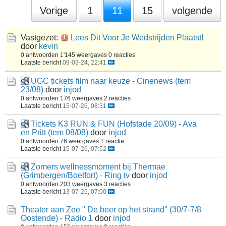
Vorige
1
11
15
volgende
Vastgezet:
Lees Dit Voor Je Wedstrijden Plaatst!
door
kevin
0 antwoorden
1'145 weergaves
0 reacties
Laatste bericht
09-03-24, 22:41
UGC tickets film naar keuze - Cinenews (tem
23/08)
door
injod
0 antwoorden
176 weergaves
2 reacties
Laatste bericht
15-07-26, 08:31
Tickets K3 RUN & FUN (Hofstade 20/09) - Ava
en Pritt (tem 08/08)
door
injod
0 antwoorden
76 weergaves
1 reactie
Laatste bericht
15-07-26, 07:52
Zomers wellnessmoment bij Thermae
(Grimbergen/Boetfort) - Ring tv
door
injod
0 antwoorden
203 weergaves
3 reacties
Laatste bericht
13-07-26, 07:00
Theater aan Zee " De beer op het strand" (30/7-7/8
Oostende) - Radio 1
door
injod