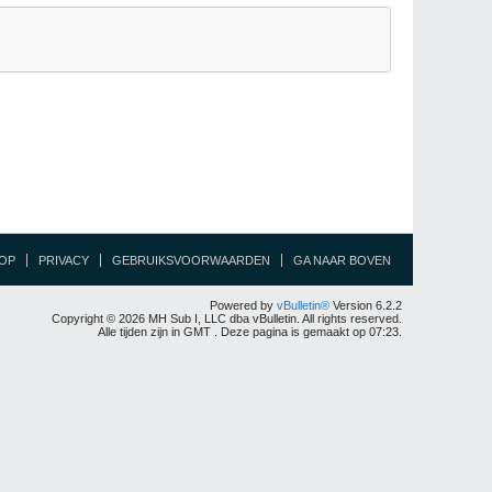
OP
PRIVACY
GEBRUIKSVOORWAARDEN
GA NAAR BOVEN
Powered by
vBulletin®
Version 6.2.2
Copyright © 2026 MH Sub I, LLC dba vBulletin. All rights reserved.
Alle tijden zijn in GMT . Deze pagina is gemaakt op 07:23.